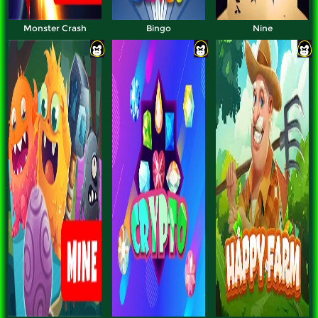
Monster Crash
Bingo
Nine