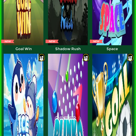
Referral
Promosi
Hubungi Kami
Live Chat
Goal Win
Shadow Rush
Space
Pengaduan Customer
Pilih Bahasa:
MASUK
DAFTAR
&copy; ESSEBET: Situs Resmi Judi Online Dan
Apk Slot No.1 Terbaik Di Indonesia. Hak Cipta
Dilindungi.