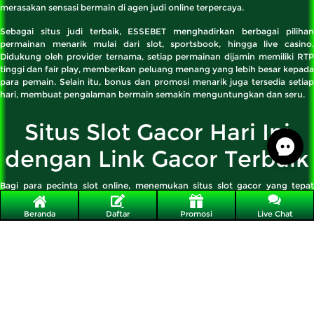
merasakan sensasi bermain di agen judi online terpercaya.
Sebagai situs judi terbaik,
ESSEBET
menghadirkan berbagai piliha
permainan menarik mulai dari slot, sportsbook, hingga live casino.
Didukung oleh provider ternama, setiap permainan dijamin memiliki RTP
tinggi dan fair play, memberikan peluang menang yang lebih besar kepada
para pemain. Selain itu, bonus dan promosi menarik juga tersedia setiap
hari, membuat pengalaman bermain semakin menguntungkan dan seru.
Situs Slot Gacor Hari Ini
dengan Link Gacor Terbaik
Bagi para pecinta
slot online
, menemukan situs slot gacor yang tepat
adalah kunci untuk meraih kemenangan besar. ESSEBET hadir sebagai
platform terbaik yang menawarkan berbagai permainan slot dari provider
Beranda
Daftar
Promosi
Live Chat
ternama dengan RTP tinggi. Setiap harinya, pemain bisa menikmati
permainan slot gacor hari ini, yang telah teruji memberikan kemenangan
lebih mudah dan peluang jackpot yang besar.
Sebagai situs
slot gacor
terpercaya, ESSEBET menyediakan fitur lengkap
dengan tampilan yang user-friendly serta transaksi cepat dan aman.
Beragam pilihan slot gacor dengan variasi tema menarik siap dimainkan
kapan saja. Dengan menggunakan link gacor yang kami sediakan, pemain