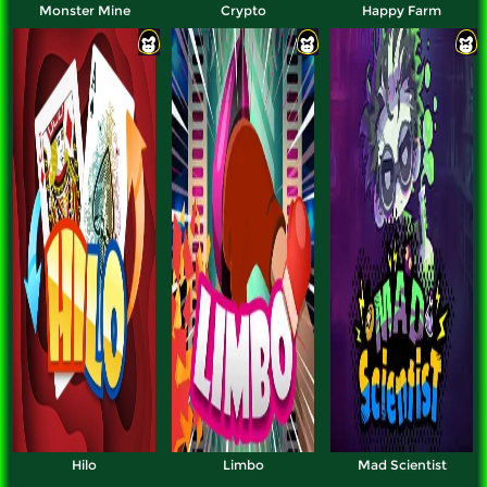
Monster Mine
Crypto
Happy Farm
Hilo
Limbo
Mad Scientist